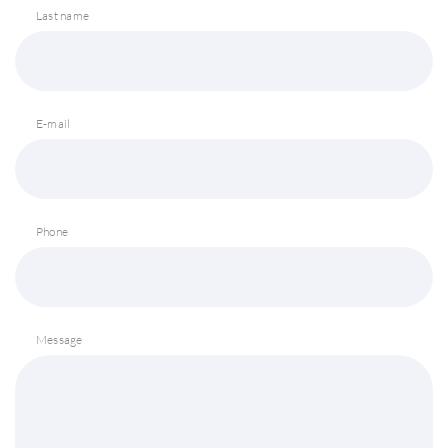
Last name
E-mail
Phone
Message