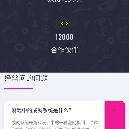
12000
合作伙伴
经常问的问题
游戏中的成就系统是什么？
成就系统是游戏设计中的一种激励机制，通过