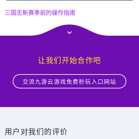
三国志新赛季前的操作指南
让我们开始合作吧
交流九游云游戏免费秒玩入口网站
用户对我们的评价