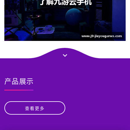
产品展示
查看更多