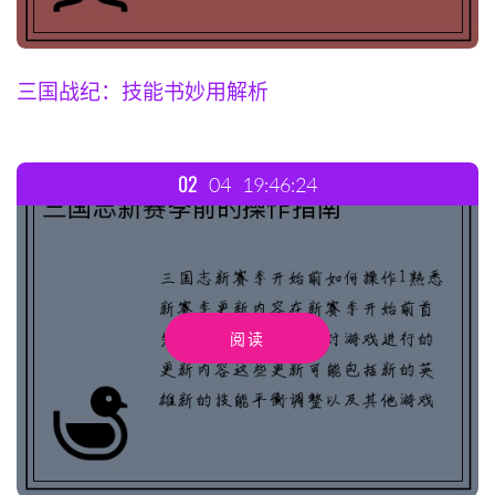
三国战纪：技能书妙用解析
02
04
19:46:24
阅读