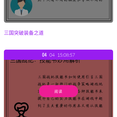
三国突破装备之道
04
04
15:08:57
阅读