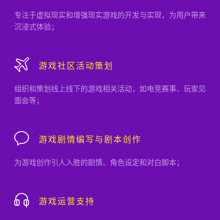
专注于虚拟现实和增强现实游戏的开发与实现，为用户带来
沉浸式体验；
游戏社区活动策划
组织和策划线上线下的游戏相关活动，如电竞赛事、玩家见
面会等；
游戏剧情编写与剧本创作
为游戏创作引人入胜的剧情、角色设定和对白脚本；
游戏运营支持