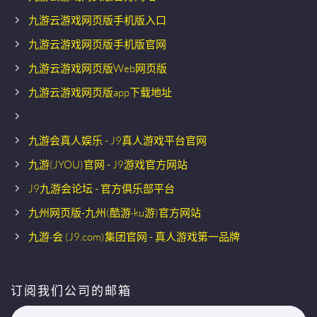
九游云游戏网页版手机版入口
九游云游戏网页版手机版官网
九游云游戏网页版Web网页版
九游云游戏网页版app下载地址
九游会真人娱乐 - J9真人游戏平台官网
九游(JYOU)官网 - J9游戏官方网站
J9九游会论坛 - 官方俱乐部平台
九州网页版-九州(酷游·ku游)官方网站
九游·会 (J9.com)集团官网 - 真人游戏第一品牌
订阅我们公司的邮箱