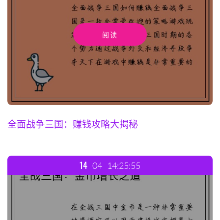
阅读
全面战争三国：赚钱攻略大揭秘
14
04
14:25:55