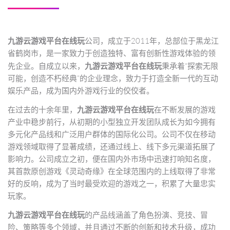
九游云游戏平台在线玩
公司，成立于2011年，总部位于黑龙江
省鹤岗市，是一家致力于创造独特、富有创新性游戏体验的领
先企业。自成立以来，
九游云游戏平台在线玩
秉承着“探索无限
可能，创造不朽经典”的企业理念，致力于打造全新一代的互动
娱乐产品，成为国内外游戏行业的佼佼者。
在过去的十余年里，
九游云游戏平台在线玩
在不断发展的游戏
产业中稳步前行，从初期的小型独立开发团队成长为如今拥有
多元化产品线和广泛用户群体的国际化公司。公司不仅在移动
游戏领域取得了显著成绩，还通过线上、线下多元渠道拓展了
影响力。公司成立之初，便在国内外市场中迅速打响知名度，
其首款原创游戏《灵动奇缘》在全球范围内的上线取得了非常
好的反响，成为了当时最受欢迎的游戏之一，积累了大量忠实
玩家。
九游云游戏平台在线玩
的产品线涵盖了角色扮演、竞技、冒
险、策略等多个领域，并且通过不断的创新和技术升级，成功