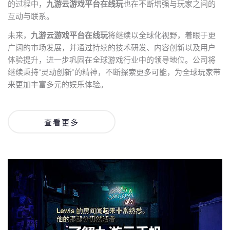
的过程中，
九游云游戏平台在线玩
也在不断增强与玩家之间的
互动与联系。
未来，
九游云游戏平台在线玩
将继续以全球化视野，着眼于更
广阔的市场发展，并通过持续的技术研发、内容创新以及用户
体验提升，进一步巩固在全球游戏行业中的领导地位。公司将
继续秉持“灵动创新”的精神，不断探索更多可能，为全球玩家带
来更加丰富多元的娱乐体验。
查看更多