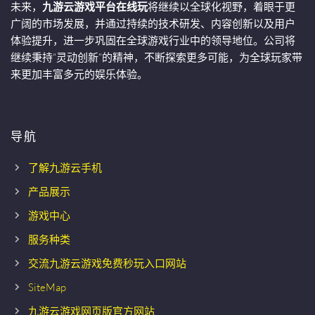
未来，
九游云游戏平台在线玩
将继续以全球化视野，着眼于更
广阔的市场发展，并通过持续的技术研发、内容创新以及用户
体验提升，进一步巩固在全球游戏行业中的领导地位。公司将
继续秉持“灵动创新”的精神，不断探索更多可能，为全球玩家带
来更加丰富多元的娱乐体验。
导航
了解九游云手机
产品展示
游戏中心
服务种类
交流九游云游戏免费秒玩入口网站
SiteMap
九游云游戏网页版官方网站