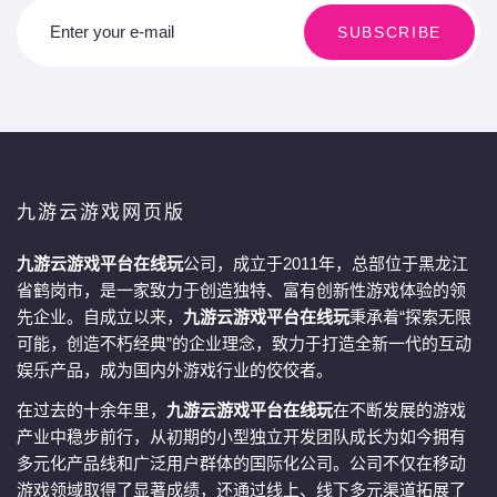
Enter your e-mail
SUBSCRIBE
九游云游戏网页版
九游云游戏平台在线玩
公司，成立于2011年，总部位于黑龙江
省鹤岗市，是一家致力于创造独特、富有创新性游戏体验的领
先企业。自成立以来，
九游云游戏平台在线玩
秉承着“探索无限
可能，创造不朽经典”的企业理念，致力于打造全新一代的互动
娱乐产品，成为国内外游戏行业的佼佼者。
在过去的十余年里，
九游云游戏平台在线玩
在不断发展的游戏
产业中稳步前行，从初期的小型独立开发团队成长为如今拥有
多元化产品线和广泛用户群体的国际化公司。公司不仅在移动
游戏领域取得了显著成绩，还通过线上、线下多元渠道拓展了