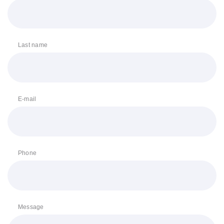
Last name
E-mail
Phone
Message