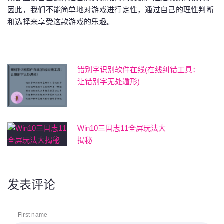
因此，我们不能简单地对游戏进行定性，通过自己的理性判断
和选择来享受这款游戏的乐趣。
错别字识别软件在线(在线纠错工具：
让错别字无处遁形)
Win10三国志11全屏玩法大
揭秘
发表评论
First name