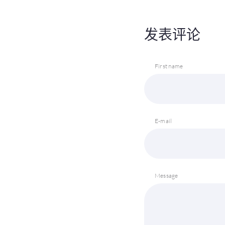
发表评论
First name
E-mail
Message