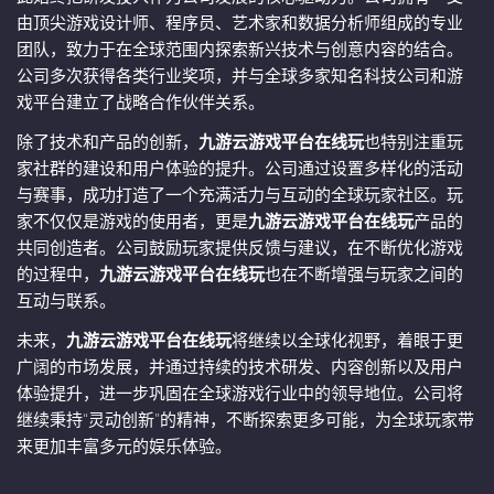
由顶尖游戏设计师、程序员、艺术家和数据分析师组成的专业
团队，致力于在全球范围内探索新兴技术与创意内容的结合。
公司多次获得各类行业奖项，并与全球多家知名科技公司和游
戏平台建立了战略合作伙伴关系。
除了技术和产品的创新，
也特别注重玩
九游云游戏平台在线玩
家社群的建设和用户体验的提升。公司通过设置多样化的活动
与赛事，成功打造了一个充满活力与互动的全球玩家社区。玩
家不仅仅是游戏的使用者，更是
产品的
九游云游戏平台在线玩
共同创造者。公司鼓励玩家提供反馈与建议，在不断优化游戏
的过程中，
也在不断增强与玩家之间的
九游云游戏平台在线玩
互动与联系。
未来，
将继续以全球化视野，着眼于更
九游云游戏平台在线玩
广阔的市场发展，并通过持续的技术研发、内容创新以及用户
体验提升，进一步巩固在全球游戏行业中的领导地位。公司将
继续秉持“灵动创新”的精神，不断探索更多可能，为全球玩家带
来更加丰富多元的娱乐体验。