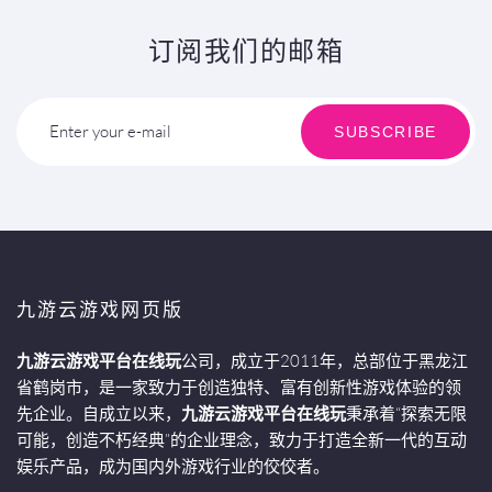
订阅我们的邮箱
Enter your e-mail
SUBSCRIBE
九游云游戏网页版
公司，成立于2011年，总部位于黑龙江
九游云游戏平台在线玩
省鹤岗市，是一家致力于创造独特、富有创新性游戏体验的领
先企业。自成立以来，
秉承着“探索无限
九游云游戏平台在线玩
可能，创造不朽经典”的企业理念，致力于打造全新一代的互动
娱乐产品，成为国内外游戏行业的佼佼者。