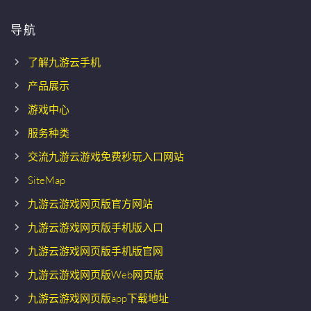
导航
了解九游云手机
产品展示
游戏中心
服务种类
交流九游云游戏免费秒玩入口网站
SiteMap
九游云游戏网页版官方网站
九游云游戏网页版手机版入口
九游云游戏网页版手机版官网
九游云游戏网页版Web网页版
九游云游戏网页版app下载地址