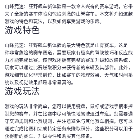
山峰竞速：狂野飙车新体验是一款令人兴奋的赛车游戏，它带
来了全新的赛车体验和惊险刺激的山脊赛车。本文将介绍这款
游戏的特色和玩法，以及如何享受游戏的乐趣。
游戏特色
山峰竞速：狂野飙车新体验的最大特色就是山脊赛车，这是一
种非常危险的赛车赛道，需要玩家有极高的驾驶技巧和反应能
力才能完成比赛。该游戏还拥有完整的赛车升级和改装系统，
玩家可以通过比赛赚取积分来获得新的车辆及其部件。此外，
游戏细节优化非常到位，比如赛车的物理效果、天气和时间系
统以及视觉效果都是非常逼真的。
游戏玩法
游戏的玩法非常简单，您可以使用键盘，鼠标或游戏手柄来控
制您的赛车，并在比赛中尽可能快地驾驶通过车道。您需要遵
守交通规则和比赛规则，并注意避免与其他赛车相撞。您可以
通过完成比赛和完成特定任务来赚取积分，这些积分可以用于
获得新的赛车、升级零件和购买其他装备。