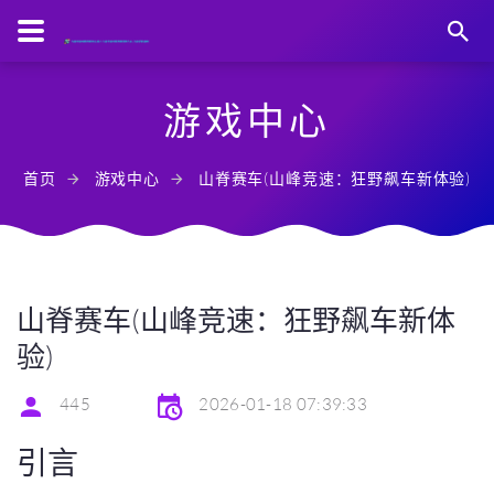
游戏中心
首页
游戏中心
山脊赛车(山峰竞速：狂野飙车新体验)
山脊赛车(山峰竞速：狂野飙车新体
验)
445
2026-01-18 07:39:33
引言