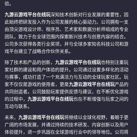
验。
深知技术创新对行业发展的重要性，因
九游云游戏平台在线玩
此始终把研发投入作为公司发展的核心驱动力。公司拥有一支
由顶尖游戏设计师、程序员、艺术家和数据分析师组成的专业
团队，致力于在全球范围内探索新兴技术与创意内容的结合。
公司多次获得各类行业奖项，并与全球多家知名科技公司和游
戏平台建立了战略合作伙伴关系。
除了技术和产品的创新，
也特别注重玩
九游云游戏平台在线玩
家社群的建设和用户体验的提升。公司通过设置多样化的活动
与赛事，成功打造了一个充满活力与互动的全球玩家社区。玩
家不仅仅是游戏的使用者，更是
产品的
九游云游戏平台在线玩
共同创造者。公司鼓励玩家提供反馈与建议，在不断优化游戏
的过程中，
也在不断增强与玩家之间的
九游云游戏平台在线玩
互动与联系。
未来，
将继续以全球化视野，着眼于更
九游云游戏平台在线玩
广阔的市场发展，并通过持续的技术研发、内容创新以及用户
体验提升，进一步巩固在全球游戏行业中的领导地位。公司将