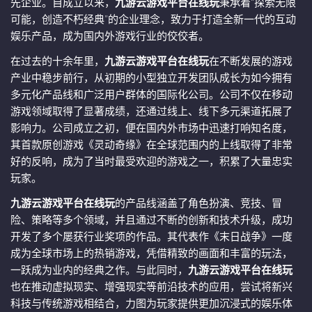
先企业。自成立以来，
秉承着“探索无限
九游云游戏平台在线玩
可能，创造不朽经典”的企业理念，致力于打造全新一代的互动
娱乐产品，成为国内外游戏行业的佼佼者。
在过去的十余年里，
在不断发展的游戏
九游云游戏平台在线玩
产业中稳步前行，从初期的小型独立开发团队成长为如今拥有
多元化产品线和广泛用户群体的国际化公司。公司不仅在移动
游戏领域取得了显著成绩，还通过线上、线下多元渠道拓展了
影响力。公司成立之初，便在国内外市场中迅速打响知名度，
其首款原创游戏《灵动奇缘》在全球范围内的上线取得了非常
好的反响，成为了当时最受欢迎的游戏之一，积累了大量忠实
玩家。
的产品线涵盖了角色扮演、竞技、冒
九游云游戏平台在线玩
险、策略等多个领域，并且通过不断的创新和技术升级，成功
开发了多个屡获行业奖项的作品。其代表作《末日战争》一度
成为全球市场上的热销游戏，凭借精致的画面和丰富的玩法，
一跃成为业内的经典之作。与此同时，
九游云游戏平台在线玩
也在推动虚拟现实、增强现实等前沿技术的应用，尝试将新兴
科技与传统游戏相结合，力图为玩家提供更加沉浸式的娱乐体