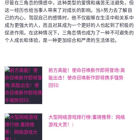
尽管在三角恋的情感中，这种类型的爱情和痛苦无法避免，但
这一经历也给当事人带来了对成长的影响。当A努力去了解自
己的内心，驾驭自己的感情时，他不仅能够在生活中和关系中
成为更强大的人，而且对其成为一个更好的人也起到了积极的
促进作用。在这种情况下，三角恋情也成为了一种不可避免的
个人成长和体验，是一种更加综合和严肃的生活体验。
前方高能！使命召唤新作即将登场(高
能出击！使命召唤新作即将携手强势
回归)
大型网络游戏排行榜(重磅推荐：网络
游戏大赏！)