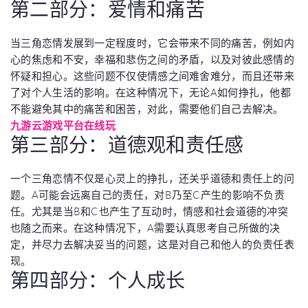
第二部分：爱情和痛苦
当三角恋情发展到一定程度时，它会带来不同的痛苦，例如内
心的焦虑和不安，幸福和悲伤之间的矛盾，以及对彼此感情的
怀疑和担心。这些问题不仅使情感之间难舍难分，而且还带来
了对个人生活的影响。在这种情况下，无论A如何挣扎，他都
不能避免其中的痛苦和困苦，对此，需要他们自己去解决。
九游云游戏平台在线玩
第三部分：道德观和责任感
一个三角恋情不仅是心灵上的挣扎，还关乎道德和责任上的问
题。A可能会远离自己的责任，对B乃至C产生的影响不负责
任。尤其是当B和C也产生了互动时，情感和社会道德的冲突
也随之而来。在这种情况下，A需要认真思考自己所做的决
定，并尽力去解决妥当的问题，这是对自己和他人的负责任表
现。
第四部分：个人成长