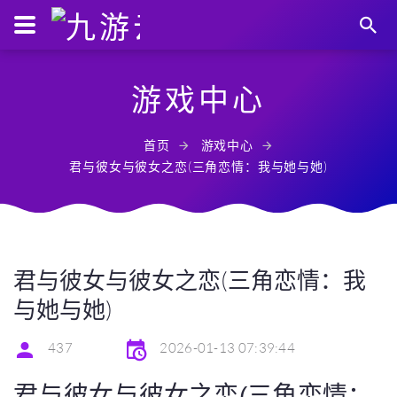
游戏中心
首页
游戏中心
君与彼女与彼女之恋(三角恋情：我与她与她)
君与彼女与彼女之恋(三角恋情：我
与她与她)
437
2026-01-13 07:39:44
君与彼女与彼女之恋(三角恋情：